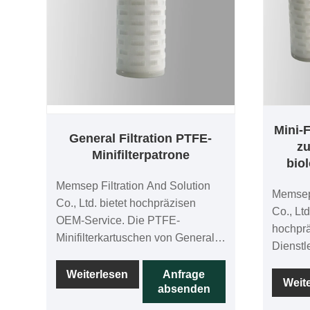
Mini-
General Filtration PTFE-
zu
Minifilterpatrone
bio
Memsep Filtration And Solution
Memsep 
Co., Ltd. bietet hochpräzisen
Co., Ltd
OEM-Service. Die PTFE-
hochpr
Minifilterkartuschen von General
Dienstl
Filtration werden mit hochpräzisen
Mini-Fi
PTFE-Membranen hergestellt und
Weiterlesen
Anfrage
mit bio
Weit
absenden
jede Kartusche wird im
Belast
Herstellungsprozess zu 100 % auf