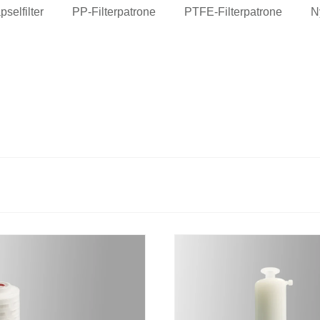
selfilter
PP-Filterpatrone
PTFE-Filterpatrone
N