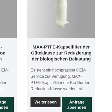
-
MAX-PTFE-Kapselfilter der
von
Güteklasse zur Reduzierung
n
der biologischen Belastung
 OEM-
Es steht ein hochpräziser OEM-
Service zur Verfügung. MAX-
lter
PTFE-Kapselfilter der Bio-Burden-
n
Reduction-Klasse werden mit
chtige
hochpräzisen PTFE-Membranen
, und
hergestellt und jede Patrone wird
age
Weiterlesen
Anfrage
nden
absenden
im Herstellungsprozess zu 100 %