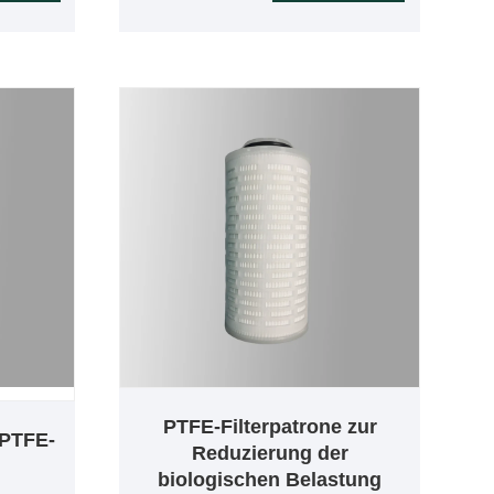
100-
auf Integrität getestet.
ung
Gewährleistung einer effektiven
ame
Sterilisationsleistung und einer
und
langen Lebensdauer.
en in
Gewährleistet einen hohen
llen
Gasfluss und eine
ng. Alle
Bakterienentfernung bei hoher
s
Luftfeuchtigkeit. Gewährleistet
n
eine breite chemische
n
Kompatibilität aufgrund der
um an
inhärenten chemischen Inertheit
auf.
der PTFE-Membran.
e
 den
m, 0,45
PTFE-Filterpatrone zur
 PTFE-
Reduzierung der
biologischen Belastung