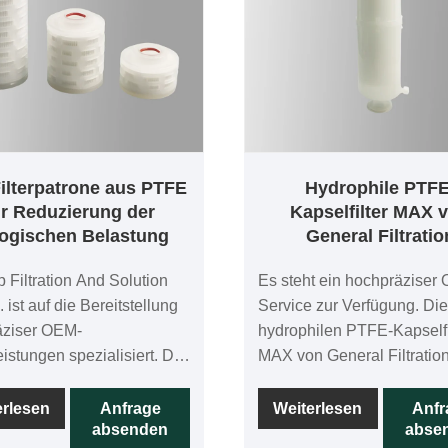
Filterpatrone aus PTFE
Hydrophile PTFE
r Reduzierung der
Kapselfilter MAX 
logischen Belastung
General Filtratio
Filtration And Solution
Es steht ein hochpräziser
. ist auf die Bereitstellung
Service zur Verfügung. Die
äziser OEM-
hydrophilen PTFE-Kapselfi
eistungen spezialisiert. Die
MAX von General Filtratio
lterkartuschen aus PTFE
verfügen über eine einschi
logischer
hydrophile PTFE-Membran
erlesen
Anfrage
Weiterlesen
Anfr
absenden
abse
ungsreduzierung werden
jede Patrone wird im