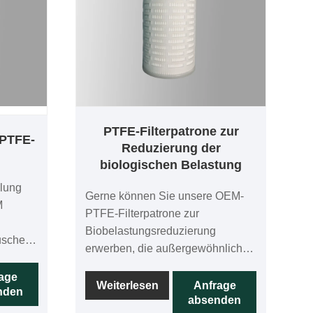
PTFE-Filterpatrone zur
 PTFE-
Reduzierung der
biologischen Belastung
llung
Gerne können Sie unsere OEM-
M
PTFE-Filterpatrone zur
Biobelastungsreduzierung
uschen
erwerben, die außergewöhnliche
PTFE-
Leistung und Qualität bietet.
d jede
age
PTFE-Kartuschen werden mit
Weiterlesen
Anfrage
nden
absenden
absolut präzisen PTFE-
0 % auf