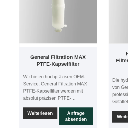
General Filtration MAX
Filt
PTFE-Kapselfilter
Wir bieten hochpräzisen OEM-
Die hyd
Service. General Filtration MAX
von Gene
PTFE-Kapselfilter werden mit
profess
absolut präzisen PTFE-
Gefaltet
Membranen hergestellt und jede
hydrop
Patrone wird im
Weiterlesen
Anfrage
Gefaltet
Weit
absenden
Herstellungsprozess zu 100 % auf
100 % a
Integrität getestet. Dies