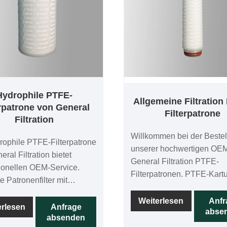
Hydrophile PTFE-
Allgemeine Filtration
erpatrone von General
Filterpatrone
Filtration
Willkommen bei der Beste
rophile PTFE-Filterpatrone
unserer hochwertigen OE
ral Filtration bietet
General Filtration PTFE-
ionellen OEM-Service.
Filterpatronen. PTFE-Kart
e Patronenfilter mit
werden mit hochpräzisen 
hilen PTFE-Membranen.
Membranen hergestellt un
Weiterlesen
Anfr
e Patronenfilter sind zu
erlesen
Anfrage
abse
Kartusche wird im
absenden
uf Integrität getestet und
Herstellungsprozess zu 10