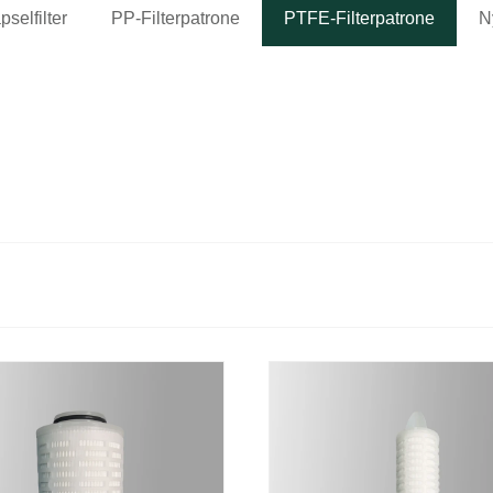
selfilter
PP-Filterpatrone
PTFE-Filterpatrone
N