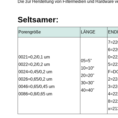
Die zur Herstellung von Filtermedien und Hardware v
Seltsamer:
Porengröße
LÄNGE
END
7=226
6=226
0021=0,2/0,1 um
0=222
05=5"
0022=0,2/0,2 um
5=222
10=10“
0024=0,45/0,2 um
F=D
20=20"
0026=0,65/0,2 um
2=224
30=30"
0046=0,65/0,45 um
3=224
40=40"
0086=0,8/0,65 um
4=22
8=222
x=213